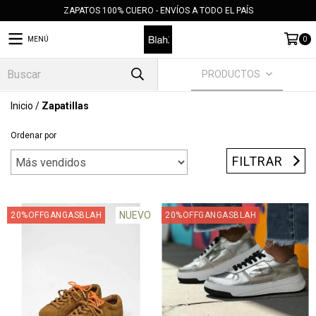
ZAPATOS 100% CUERO - ENVÍOS A TODO EL PAÍS
MENÚ
0
PRODUCTOS
Inicio
/
Zapatillas
Ordenar por
FILTRAR
NUEVO
20%OFFGANGASBLAH
20%OFFGANGASBLAH