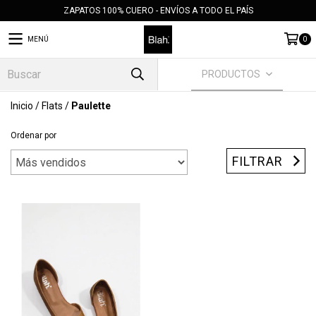
ZAPATOS 100% CUERO - ENVÍOS A TODO EL PAÍS
MENÚ
0
PRODUCTOS
Inicio
/
Flats
/
Paulette
Ordenar por
FILTRAR