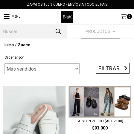
ZAPATOS 100% CUERO - ENVÍOS A TODO EL PAÍS
MENÚ
0
PRODUCTOS
Inicio
/
Zueco
Ordenar por
FILTRAR
BOSTON ZUECO (ART 2100)
$93.000