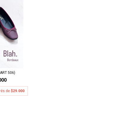
ART 506)
000
erés de
$29.000