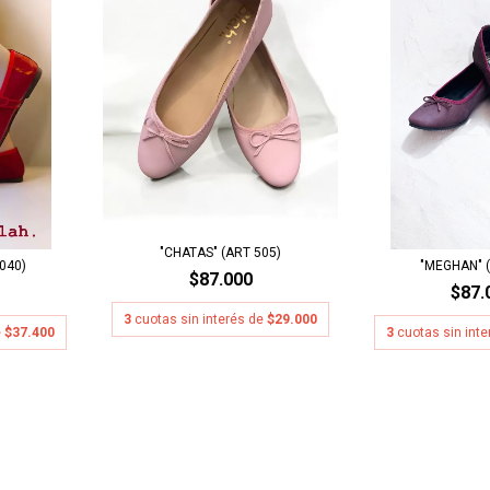
"CHATAS" (ART 505)
040)
"MEGHAN" (
$87.000
$87.
3
cuotas sin interés de
$29.000
e
$37.400
3
cuotas sin int