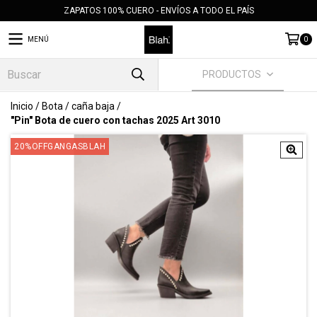
ZAPATOS 100% CUERO - ENVÍOS A TODO EL PAÍS
MENÚ
0
PRODUCTOS
Inicio
/
Bota
/
caña baja
/
"Pin" Bota de cuero con tachas 2025 Art 3010
20%OFFGANGASBLAH